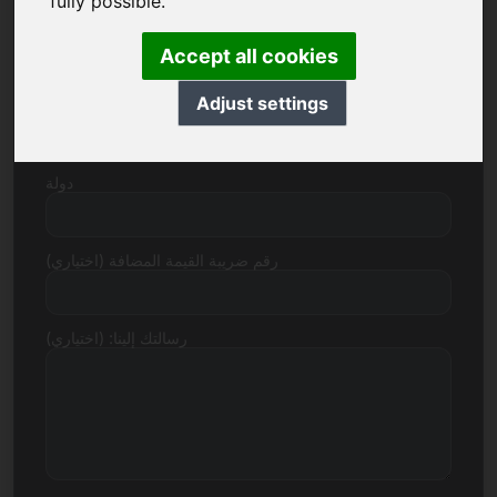
fully possible.
رقم الشارع
Accept all cookies
Adjust settings
الرمز البريدي المدينة
دولة
رقم ضريبة القيمة المضافة (اختياري)
رسالتك إلينا: (اختياري)