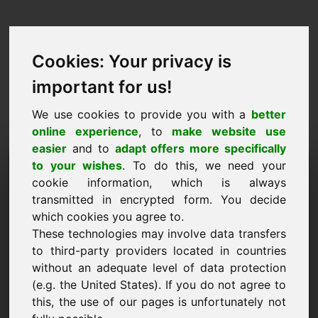
Cookies: Your privacy is
important for us!
We use cookies to provide you with a
better
online experience
, to
make website use
easier
and to
adapt offers more specifically
طلب شراء المجال: zdl.eu
to your wishes
. To do this, we need your
cookie information, which is always
أريد شراء النطاق zdl.eu مقابل 2500 Euro باستثناء
transmitted in encrypted form. You decide
ضريبة القيمة المضافة.
which cookies you agree to.
These technologies may involve data transfers
اسم الشركة
to third-party providers located in countries
without an adequate level of data protection
(e.g. the United States). If you do not agree to
البريد الإلكتروني
this, the use of our pages is unfortunately not